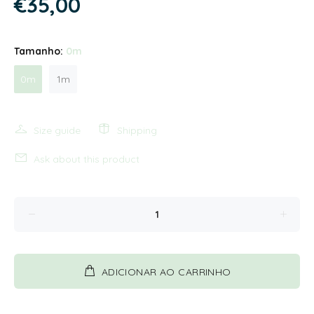
€35,00
Tamanho:
0m
0m
1m
Size guide
Shipping
Ask about this product
ADICIONAR AO CARRINHO